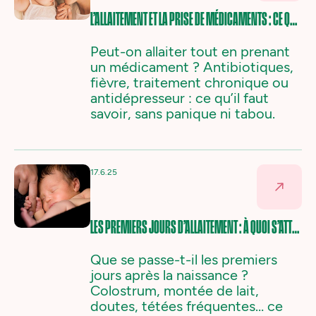
L’ALLAITEMENT ET LA PRISE DE MÉDICAMENTS : CE QU’IL FAUT VRAIMENT SAVOIR
Peut-on allaiter tout en prenant
un médicament ? Antibiotiques,
fièvre, traitement chronique ou
antidépresseur : ce qu’il faut
savoir, sans panique ni tabou.‍
17.6.25
LES PREMIERS JOURS D’ALLAITEMENT : À QUOI S’ATTENDRE
Que se passe-t-il les premiers
jours après la naissance ?
Colostrum, montée de lait,
doutes, tétées fréquentes… ce