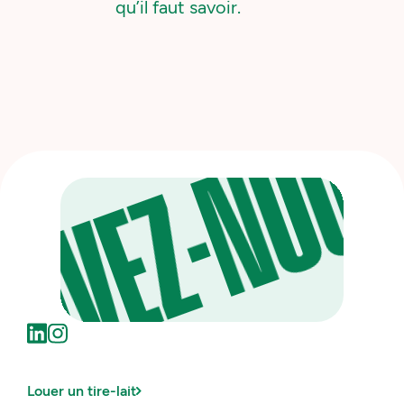
S
qu’il faut savoir.
EZ-NOUS
Louer un tire-lait