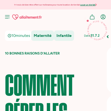
✨1 mois de bien-être offert sur Holimama pour toute location de tire-lait.
Louer un tire-lait
10
minutes
Maternité
Infantile
31.7.2025
Date
10 BONNES RAISONS D'ALLAITER
COMMENT