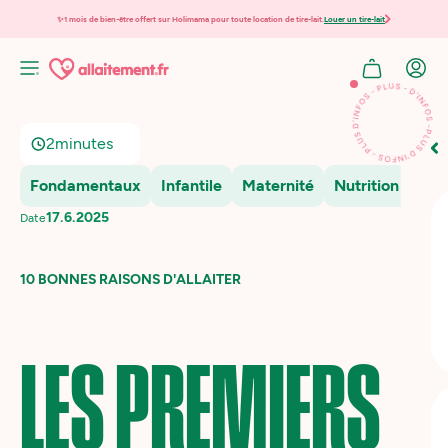
✨1 mois de bien-être offert sur Holimama pour toute location de tire-lait.
Louer un tire-lait
2
minutes
Fondamentaux
Infantile
Maternité
Nutrition
17.6.2025
Date
10 BONNES RAISONS D'ALLAITER
LES PREMIERS