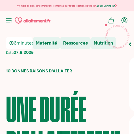
✨1 mois de bien-être offert sur Holimama pour toute location de tire-lait.
Louer un tire-lait
6
minutes
Maternité
Ressources
Nutrition
27.8.2025
Date
10 BONNES RAISONS D'ALLAITER
UNE DURÉE