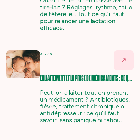
Quantité de lait en baisse avec le
tire-lait ? Réglages, rythme, taille
de téterelle… Tout ce qu’il faut
pour relancer une lactation
efficace.
31.7.25
L’ALLAITEMENT ET LA PRISE DE MÉDICAMENTS : CE QU’IL FAUT VRAIMENT SAVOIR
Peut-on allaiter tout en prenant
un médicament ? Antibiotiques,
fièvre, traitement chronique ou
antidépresseur : ce qu’il faut
savoir, sans panique ni tabou.‍