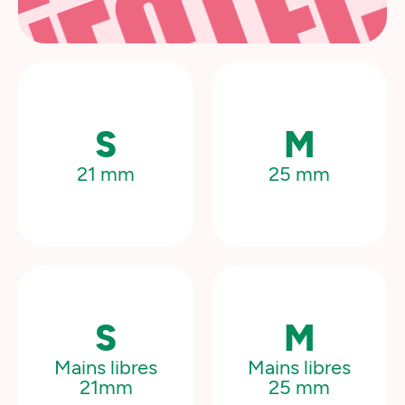
CONN
E
TÉ
S
M
21 mm
25 mm
GER
S
M
Mains libres
Mains libres
21mm
25 mm