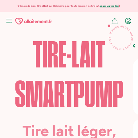
✨1 mois de bien-être offert sur Holimama pour toute location de tire-lait.
Louer un tire-lait
TIRE-LAIT
SMARTPUMP
Tire lait léger,