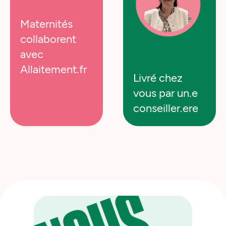
Maternités
collaborent
avec
Allaitement.fr
Livré chez
vous par un.e
SUIVE
conseiller.ere