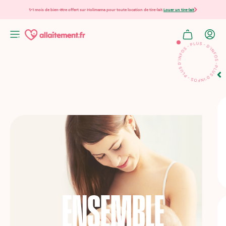
✨1 mois de bien-être offert sur Holimama pour toute location de tire-lait.
Louer un tire-lait
ENSEMBLE